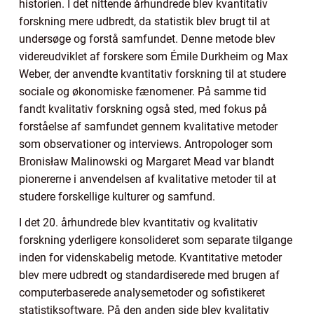
historien. I det nittende århundrede blev kvantitativ
forskning mere udbredt, da statistik blev brugt til at
undersøge og forstå samfundet. Denne metode blev
videreudviklet af forskere som Émile Durkheim og Max
Weber, der anvendte kvantitativ forskning til at studere
sociale og økonomiske fænomener. På samme tid
fandt kvalitativ forskning også sted, med fokus på
forståelse af samfundet gennem kvalitative metoder
som observationer og interviews. Antropologer som
Bronisław Malinowski og Margaret Mead var blandt
pionererne i anvendelsen af kvalitative metoder til at
studere forskellige kulturer og samfund.
I det 20. århundrede blev kvantitativ og kvalitativ
forskning yderligere konsolideret som separate tilgange
inden for videnskabelig metode. Kvantitative metoder
blev mere udbredt og standardiserede med brugen af
computerbaserede analysemetoder og sofistikeret
statistiksoftware. På den anden side blev kvalitativ