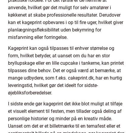
praktiske fordele. For det første er de nemme at
anvende, hvilket gør det muligt for selv amatører i
køkkenet at skabe professionelle resultater. Derudover
kan et kageprint opbevares i op til fire uger, hvilket giver
planlægningsfleksibilitet uden bekymring for
misfarvning eller forringelse.
Kageprint kan også tilpasses til enhver størrelse og
form, hvilket betyder, at uanset om du har en stor
bryllupskage eller en lille cupcake i tankerne, kan printet
tilpasses dine behov. Det er også værd at bemærke, at
mange udbydere, som f.eks. cakeprint.dk, har en hurtig
leveringstid, hvilket gør det ideelt for sidste-
øjebliksforberedelser.
I sidste ende gør kageprint det ikke blot muligt at tilføje
et visuelt element til festen, men tillader også deling af
personlige historier og minder på en kreativ måde.
Uanset om det er et billetmærke til en temafest eller et