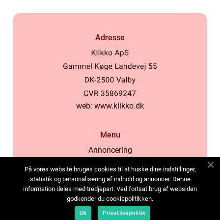
Adresse
web:
www.klikko.dk
Menu
Annoncering
Om os
På vores website bruges cookies til at huske dine indstillinger,
Cookies
statistik og personalisering af indhold og annoncer. Denne
information deles med tredjepart. Ved fortsat brug af websiden
Kontakt os
godkender du cookiepolitikken.
Sitemap
Ok
Privatlivspolitik