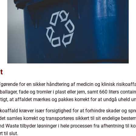
t
fgørende for en sikker håndtering af medicin og klinisk risikoaff
lager, fade og tromler i plast eller jern, samt 660 liters conta
igt, at affaldet mærkes og pakkes korrekt for at undgå uheld un
koaffald kræver især forsigtighed for at forhindre skader og spred
ldet samles korrekt og transporteres sikkert til sit endelige best
aste tilbyder løsninger i hele processen fra afhentning til korre
til slut.