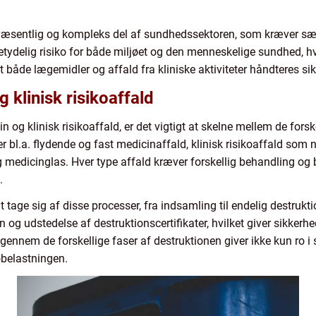
væsentlig og kompleks del af sundhedssektoren, som kræver s
etydelig risiko for både miljøet og den menneskelige sundhed, hv
t både lægemidler og affald fra kliniske aktiviteter håndteres sikk
 klinisk risikoaffald
 og klinisk risikoaffald, er det vigtigt at skelne mellem de forske
 bl.a. flydende og fast medicinaffald, klinisk risikoaffald som 
g medicinglas. Hver type affald kræver forskellig behandling og b
.
t tage sig af disse processer, fra indsamling til endelig destrukt
g udstedelse af destruktionscertifikater, hvilket giver sikkerhed
 gennem de forskellige faser af destruktionen giver ikke kun ro i
øbelastningen.