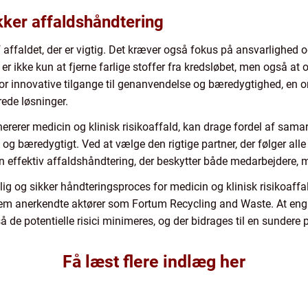
kker affaldshåndtering
 affaldet, der er vigtig. Det kræver også fokus på ansvarlighed
t er ikke kun at fjerne farlige stoffer fra kredsløbet, men også a
 for innovative tilgange til genanvendelse og bæredygtighed, en
rede løsninger.
nererer medicin og klinisk risikoaffald, kan drage fordel af sama
 og bæredygtigt. Ved at vælge den rigtige partner, der følger al
 effektiv affaldshåndtering, der beskytter både medarbejdere, 
lig og sikker håndteringsproces for medicin og klinisk risikoaffa
em anerkendte aktører som Fortum Recycling and Waste. At enga
så de potentielle risici minimeres, og der bidrages til en sundere 
Få læst flere indlæg her