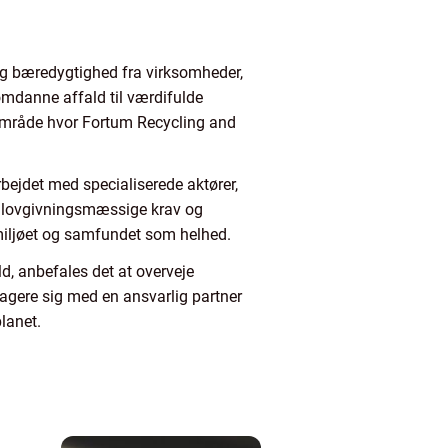
 og bæredygtighed fra virksomheder,
t omdanne affald til værdifulde
 område hvor Fortum Recycling and
rbejdet med specialiserede aktører,
le lovgivningsmæssige krav og
miljøet og samfundet som helhed.
ld, anbefales det at overveje
gere sig med en ansvarlig partner
planet.