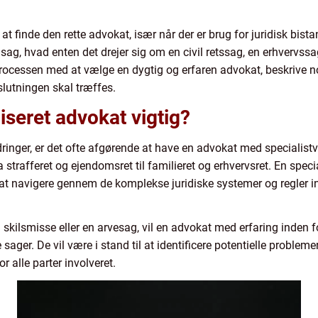
 finde den rette advokat, især når der er brug for juridisk bista
 sag, hvad enten det drejer sig om en civil retssag, en erhvervssag
processen med at vælge en dygtig og erfaren advokat, beskrive n
slutningen skal træffes.
iseret advokat vigtig?
rdringer, er det ofte afgørende at have en advokat med specialis
ra strafferet og ejendomsret til familieret og erhvervsret. En spec
 at navigere gennem de komplekse juridiske systemer og regler i
 skilsmisse eller en arvesag, vil en advokat med erfaring inden f
sager. De vil være i stand til at identificere potentielle problem
r alle parter involveret.