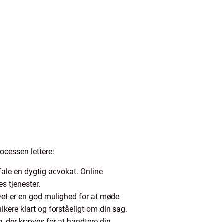
ocessen lettere:
fale en dygtig advokat. Online
s tjenester.
Det er en god mulighed for at møde
kere klart og forståeligt om din sag.
ng, der kræves for at håndtere din