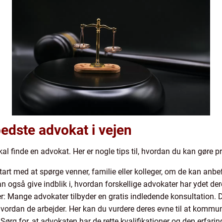
 bedste advokat i vejen
al finde en advokat. Her er nogle tips til, hvordan du kan gøre pr
art med at spørge venner, familie eller kolleger, om de kan anbe
 også give indblik i, hvordan forskellige advokater har ydet dere
r: Mange advokater tilbyder en gratis indledende konsultation. 
hvordan de arbejder. Her kan du vurdere deres evne til at kommuni
: Sørg for, at advokaten har de rette kvalifikationer og den erfari