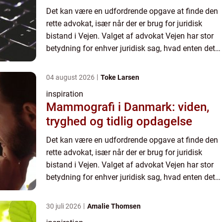
Det kan være en udfordrende opgave at finde den
rette advokat, især når der er brug for juridisk
bistand i Vejen. Valget af advokat Vejen har stor
betydning for enhver juridisk sag, hvad enten det
drejer sig om en civil retssag, en ...
04 august 2026
Toke Larsen
inspiration
Mammografi i Danmark: viden,
tryghed og tidlig opdagelse
Det kan være en udfordrende opgave at finde den
rette advokat, især når der er brug for juridisk
bistand i Vejen. Valget af advokat Vejen har stor
betydning for enhver juridisk sag, hvad enten det
drejer sig om en civil retssag, en ...
30 juli 2026
Amalie Thomsen