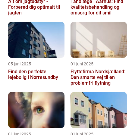
Alt om jagtudstyr -
Tandlæge i Aarhus: Find
Forbered dig optimalt til
kvalitetsbehandling og
jagten
omsorg for dit smil
05 juni 2025
01 juni 2025
Find den perfekte
Flyttefirma Nordsjælland:
lejebolig i Nørresundby
Den smarte vej til en
problemfri flytning
01 juni 2025
01 juni 2025