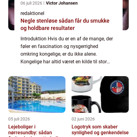
06 juli 2026
Victor Johansen
redaktionel
Negle stenløse sådan får du smukke
og holdbare resultater
Introduktion Hvis du er en af de mange, der
føler en fascination og nysgerrighed
omkring kongelige, er du ikke alene.
Kongelige har altid været en kilde til stor
interesse og beundring for mange
mennesker over hele verden. I denne artikel
vil vi dykk...
05 juli 2026
02 juni 2026
Lejeboliger i
Logotryk som skaber
nørresundby: sådan
synlighed og genkendelse