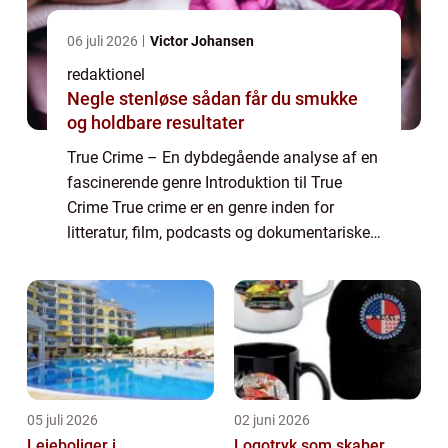
06 juli 2026
Victor Johansen
redaktionel
Negle stenløse sådan får du smukke
og holdbare resultater
True Crime – En dybdegående analyse af en
fascinerende genre Introduktion til True
Crime True crime er en genre inden for
litteratur, film, podcasts og dokumentariske
tv-serier, der beskæftiger sig med virkelige
forbrydelser. Med sin nøje dokum...
05 juli 2026
02 juni 2026
Lejeboliger i
Logotryk som skaber