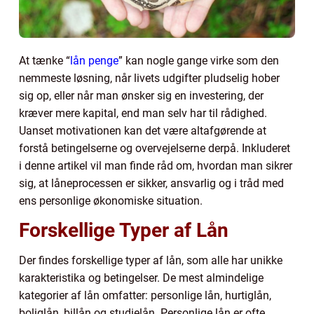
At tænke “
lån penge
” kan nogle gange virke som den
nemmeste løsning, når livets udgifter pludselig hober
sig op, eller når man ønsker sig en investering, der
kræver mere kapital, end man selv har til rådighed.
Uanset motivationen kan det være altafgørende at
forstå betingelserne og overvejelserne derpå. Inkluderet
i denne artikel vil man finde råd om, hvordan man sikrer
sig, at låneprocessen er sikker, ansvarlig og i tråd med
ens personlige økonomiske situation.
Forskellige Typer af Lån
Der findes forskellige typer af lån, som alle har unikke
karakteristika og betingelser. De mest almindelige
kategorier af lån omfatter: personlige lån, hurtiglån,
boliglån, billån og studielån. Personlige lån er ofte