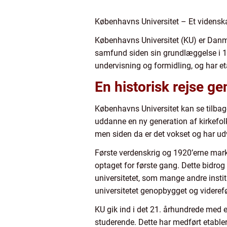
Københavns Universitet – Et vidensk
Københavns Universitet (KU) er Danm
samfund siden sin grundlæggelse i 147
undervisning og formidling, og har e
En historisk rejse g
Københavns Universitet kan se tilbage
uddanne en ny generation af kirkefolk o
men siden da er det vokset og har ud
Første verdenskrig og 1920’erne mark
optaget for første gang. Dette bidro
universitetet, som mange andre instit
universitetet genopbygget og videref
KU gik ind i det 21. århundrede med e
studerende. Dette har medført etabl