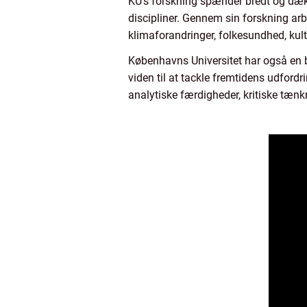
KU’s forskning spænder bredt og dæ
discipliner. Gennem sin forskning arbe
klimaforandringer, folkesundhed, kult
Københavns Universitet har også en b
viden til at tackle fremtidens udfordr
analytiske færdigheder, kritiske tænk