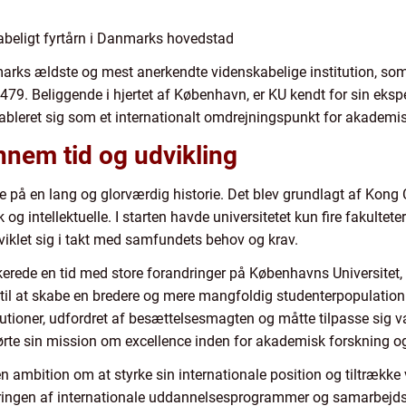
abeligt fyrtårn i Danmarks hovedstad
arks ældste og mest anerkendte videnskabelige institution, som
9. Beliggende i hjertet af København, er KU kendt for sin ekspe
tableret sig som et internationalt omdrejningspunkt for akademis
ennem tid og udvikling
 på en lang og glorværdig historie. Det blev grundlagt af Kong 
g intellektuelle. I starten havde universitetet kun fire fakulteter
viklet sig i takt med samfundets behov og krav.
erede en tid med store forandringer på Københavns Universitet,
g til at skabe en bredere og mere mangfoldig studenterpopulatio
utioner, udfordret af besættelsesmagten og måtte tilpasse sig va
ørte sin mission om excellence inden for akademisk forskning o
n ambition om at styrke sin internationale position og tiltrække
eringen af internationale uddannelsesprogrammer og samarbejd