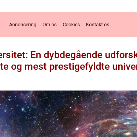
Annoncering
Om os
Cookies
Kontakt os
rsitet: En dybdegående udfors
te og mest prestigefyldte univer