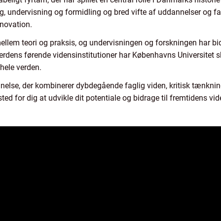
ng, undervisning og formidling og bred vifte af uddannelser og 
nnovation.
lem teori og praksis, og undervisningen og forskningen har bid
rdens førende vidensinstitutioner har Københavns Universitet sk
hele verden.
annelse, der kombinerer dybdegående faglig viden, kritisk tænk
ed for dig at udvikle dit potentiale og bidrage til fremtidens vi