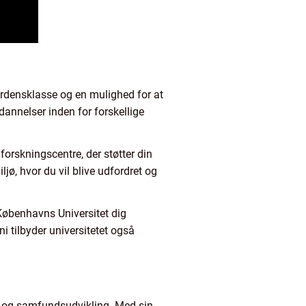
erdensklasse og en mulighed for at
annelser inden for forskellige
forskningscentre, der støtter din
jø, hvor du vil blive udfordret og
 Københavns Universitet dig
i tilbyder universitetet også
rie og samfundsudvikling. Med sin