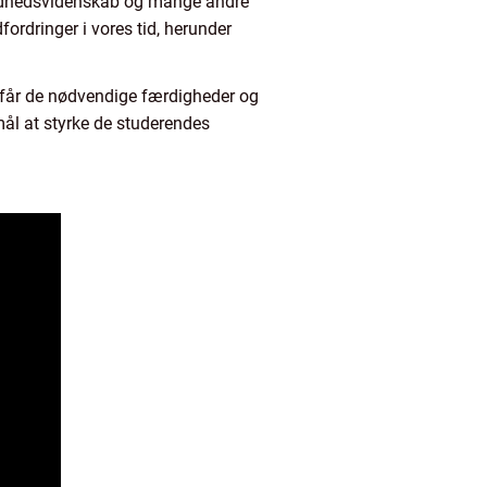
undhedsvidenskab og mange andre
fordringer i vores tid, herunder
e får de nødvendige færdigheder og
rmål at styrke de studerendes