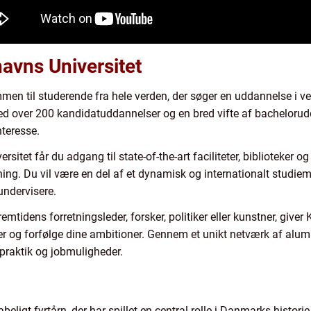
havns Universitet
en til studerende fra hele verden, der søger en uddannelse i v
d over 200 kandidatuddannelser og en bred vifte af bachelorudd
nteresse.
et får du adgang til state-of-the-art faciliteter, biblioteker og 
ng. Du vil være en del af et dynamisk og internationalt studiemil
undervisere.
tidens forretningsleder, forsker, politiker eller kunstner, giver
er og forfølge dine ambitioner. Gennem et unikt netværk af alumn
 praktik og jobmuligheder.
beligt fyrtårn, der har spillet en central rolle i Danmarks histo