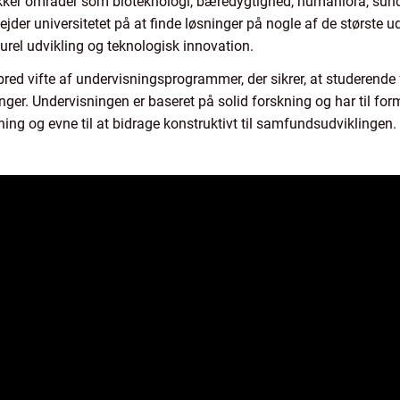
kker områder som bioteknologi, bæredygtighed, humaniora, s
jder universitetet på at finde løsninger på nogle af de største ud
urel udvikling og teknologisk innovation.
red vifte af undervisningsprogrammer, der sikrer, at studerend
inger. Undervisningen er baseret på solid forskning og har til fo
ning og evne til at bidrage konstruktivt til samfundsudviklingen.