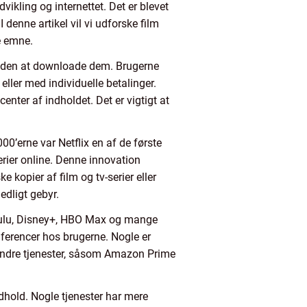
vikling og internettet. Det er blevet
 denne artikel vil vi udforske film
te emne.
ne uden at downloade dem. Brugerne
ller med individuelle betalinger.
enter af indholdet. Det er vigtigt at
00’erne var Netflix en af de første
rier online. Denne innovation
 kopier af film og tv-serier eller
edligt gebyr.
 Hulu, Disney+, HBO Max og mange
æferencer hos brugerne. Nogle er
. Andre tjenester, såsom Amazon Prime
ndhold. Nogle tjenester har mere