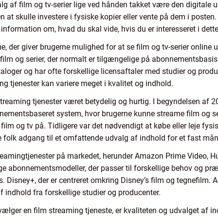
lg af film og tv-serier lige ved hånden takket være den digitale ud
at skulle investere i fysiske kopier eller vente på dem i posten. I
 information om, hvad du skal vide, hvis du er interesseret i det
me, der giver brugerne mulighed for at se film og tv-serier onli
ilm og serier, der normalt er tilgængelige på abonnementsbasis e
taloger og har ofte forskellige licensaftaler med studier og produc
 tjenester kan variere meget i kvalitet og indhold.
streaming tjenester været betydelig og hurtig. I begyndelsen af 20
onnementsbaseret system, hvor brugerne kunne streame film og se
m og tv på. Tidligere var det nødvendigt at købe eller leje fysiske
folk adgang til et omfattende udvalg af indhold for et fast mån
 streamingtjenester på markedet, herunder Amazon Prime Video,
ellige abonnementsmodeller, der passer til forskellige behov og pr
ks. Disney+, der er centreret omkring Disney’s film og tegnefilm
af indhold fra forskellige studier og producenter.
vælger en film streaming tjeneste, er kvaliteten og udvalget af i