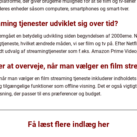
 platforme, der giver brugerne mulighed for at se film og tv-ser
 deres enheder såsom computere, smartphones og smart-tver.
ming tjenester udviklet sig over tid?
mgået en betydelig udvikling siden begyndelsen af 2000erne. Netf
neste, hvilket ændrede måden, vi ser film og tv på. Efter Netfli
redt udvalg af streamingtjenester som f.eks. Amazon Prime Vide
er at overveje, når man vælger en film st
, når man vælger en film streaming tjeneste inkluderer indholdets 
g tilgængelige funktioner som offline visning. Det er også vigtig
øsning, der passer til ens præferencer og budget.
Få læst flere indlæg her