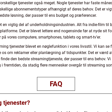
e forskellige tjenester også meget. Nogle tjenester har faste må
rskellige abonnementstyper afhængigt af deres behov. Det er vig
 bedste løsning, der passer til ens budget og præferencer.
t en vigtig del af underholdningsindustrien. Alt fra indie-film til 
platforme. Det er blevet lettere end nogensinde før at nyde sit f
r på vores computere, smartphones, tablets og smart-tv’er.
aming tjenester blevet en nøglefunktion i vores livsstil. Vi kan se 
 os om reklamer eller planlægning af tidspunkter. Det er værd a
 finde den bedste streamingtjeneste, der passer til ens behov. Vi b
g i fremtiden, da stadig flere mennesker overgår til streaming s
FAQ
 tjenester?