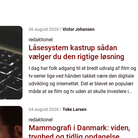
06 august 2026
Victor Johansen
redaktionel
Låsesystem kastrup sådan
vælger du den rigtige løsning
I dag har folk adgang til et bredt udvalg af film og
tv-serier lige ved hånden takket være den digitale
udvikling og internettet. Det er blevet en populær
måde at se film og tv uden at skulle investere i
fysiske kopier eller vente på dem i posten. I ...
04 august 2026
Toke Larsen
redaktionel
Mammografi i Danmark: viden,
tryghed og tidlig opdagelse