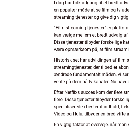
I dag har folk adgang til et bredt udva
en populær måde at se film og tv uden 
streaming tjenester og give dig vigtig
“Film streaming tjenester” er platfor
kan vælge mellem et bredt udvalg af f
Disse tjenester tilbyder forskellige ka
være opmærksom på, at film streaming
Historisk set har udviklingen af film 
streamingtjenester, der tilbød et ab
ændrede fundamentalt måden, vi ser fil
vente på dem på tv-kanaler. Nu havde 
Efter Netflixs succes kom der flere
flere. Disse tjenester tilbyder forsk
specialiserede i bestemt indhold, f.e
Video og Hulu, tilbyder en bred vifte 
En vigtig faktor at overveje, når man 