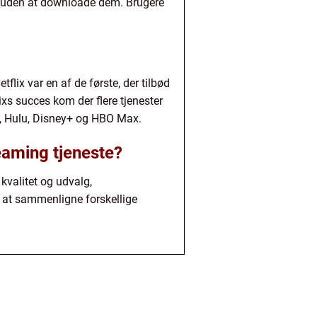
ier uden at downloade dem. Brugere
lix var en af de første, der tilbød
xs succes kom der flere tjenester
o, Hulu, Disney+ og HBO Max.
reaming tjeneste?
kvalitet og udvalg,
t at sammenligne forskellige