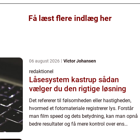
Få læst flere indlæg her
06 august 2026
Victor Johansen
redaktionel
Låsesystem kastrup sådan
vælger du den rigtige løsning
Det refererer til følsomheden eller hastigheden,
hvormed et fotomateriale registrerer lys. Forstår
man film speed og dets betydning, kan man opnå
bedre resultater og få mere kontrol over ens
billeder. Film speed måles i en enhed kaldet ISO
(Internati...