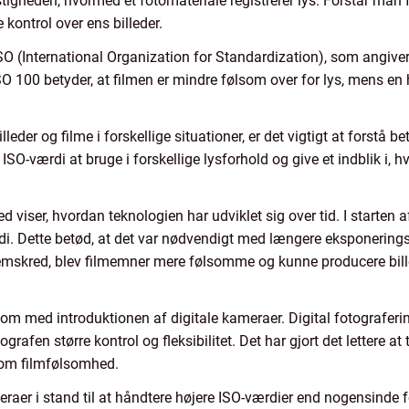
astigheden, hvormed et fotomateriale registrerer lys. Forstår man
kontrol over ens billeder.
O (International Organization for Standardization), som angiver
ISO 100 betyder, at filmen er mindre følsom over for lys, mens e
lleder og filme i forskellige situationer, er det vigtigt at forstå 
-værdi at bruge i forskellige lysforhold og give et indblik i, h
 viser, hvordan teknologien har udviklet sig over tid. I starten 
 Dette betød, at det var nødvendigt med længere eksponeringstid
fremskred, blev filmemner mere følsomme og kunne producere bil
om med introduktionen af digitale kameraer. Digital fotograferi
ografen større kontrol og fleksibilitet. Det har gjort det lettere at
 om filmfølsomhed.
meraer i stand til at håndtere højere ISO-værdier end nogensinde 