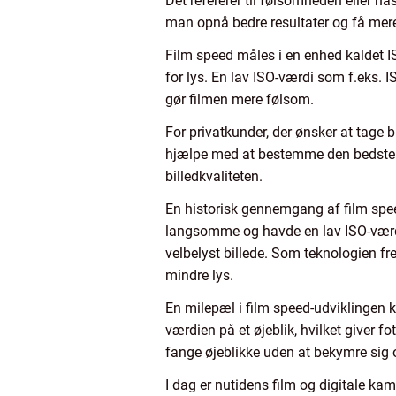
Det refererer til følsomheden eller h
man opnå bedre resultater og få mere 
Film speed måles i en enhed kaldet IS
for lys. En lav ISO-værdi som f.eks. 
gør filmen mere følsom.
For privatkunder, der ønsker at tage bi
hjælpe med at bestemme den bedste ISO
billedkvaliteten.
En historisk gennemgang af film speed
langsomme og havde en lav ISO-værdi.
velbelyst billede. Som teknologien 
mindre lys.
En milepæl i film speed-udviklingen k
værdien på et øjeblik, hvilket giver fot
fange øjeblikke uden at bekymre sig
I dag er nutidens film og digitale ka