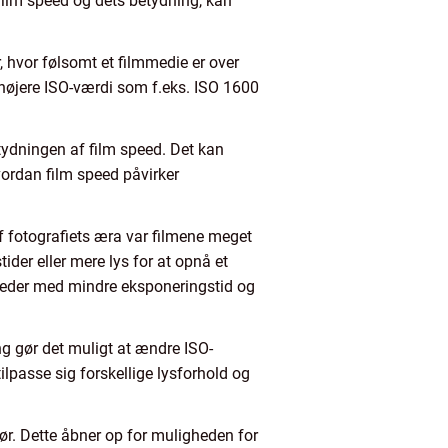
 film speed og dets betydning, kan
, hvor følsomt et filmmedie er over
n højere ISO-værdi som f.eks. ISO 1600
betydningen af film speed. Det kan
vordan film speed påvirker
af fotografiets æra var filmene meget
er eller mere lys for at opnå et
leder med mindre eksponeringstid og
ng gør det muligt at ændre ISO-
 tilpasse sig forskellige lysforhold og
før. Dette åbner op for muligheden for