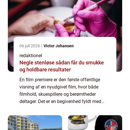
06 juli 2026
Victor Johansen
redaktionel
Negle stenløse sådan får du smukke
og holdbare resultater
En film premiere er den første offentlige
visning af en nyudgivet film, hvor både
filmhold, skuespillere og berømtheder
deltager. Det er en begivenhed fyldt med
forventning og spænding, hvor publikum får
mulighed for at opleve filmen for første
gang....