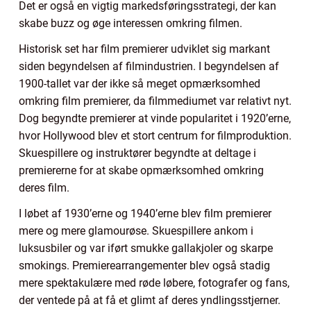
Det er også en vigtig markedsføringsstrategi, der kan
skabe buzz og øge interessen omkring filmen.
Historisk set har film premierer udviklet sig markant
siden begyndelsen af filmindustrien. I begyndelsen af
1900-tallet var der ikke så meget opmærksomhed
omkring film premierer, da filmmediumet var relativt nyt.
Dog begyndte premierer at vinde popularitet i 1920’erne,
hvor Hollywood blev et stort centrum for filmproduktion.
Skuespillere og instruktører begyndte at deltage i
premiererne for at skabe opmærksomhed omkring
deres film.
I løbet af 1930’erne og 1940’erne blev film premierer
mere og mere glamourøse. Skuespillere ankom i
luksusbiler og var iført smukke gallakjoler og skarpe
smokings. Premierearrangementer blev også stadig
mere spektakulære med røde løbere, fotografer og fans,
der ventede på at få et glimt af deres yndlingsstjerner.