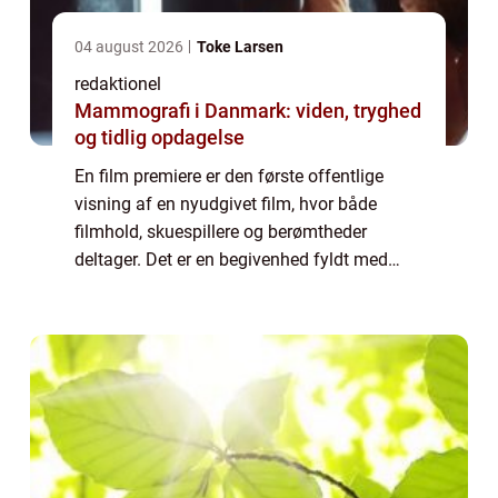
04 august 2026
Toke Larsen
redaktionel
Mammografi i Danmark: viden, tryghed
og tidlig opdagelse
En film premiere er den første offentlige
visning af en nyudgivet film, hvor både
filmhold, skuespillere og berømtheder
deltager. Det er en begivenhed fyldt med
forventning og spænding, hvor publikum får
mulighed for at opleve filmen for første
gang....