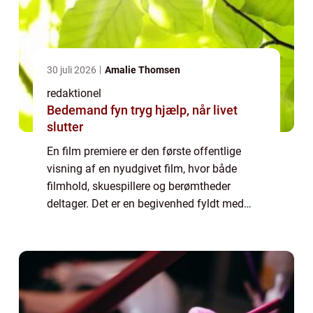
30 juli 2026
Amalie Thomsen
redaktionel
Bedemand fyn tryg hjælp, når livet
slutter
En film premiere er den første offentlige
visning af en nyudgivet film, hvor både
filmhold, skuespillere og berømtheder
deltager. Det er en begivenhed fyldt med
forventning og spænding, hvor publikum får
mulighed for at opleve filmen for første
gang....