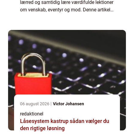
lærred og samtidig lære værdifulde lektioner
om venskab, eventyr og mod. Denne artikel
vil uddybe emnet “film i biografen for børn”
og give dig en h...
06 august 2026
Victor Johansen
redaktionel
Låsesystem kastrup sådan vælger du
den rigtige løsning