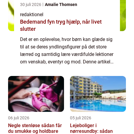
30 juli 2026
Amalie Thomsen
redaktionel
Bedemand fyn tryg hjælp, når livet
slutter
Det er en oplevelse, hvor børn kan glæde sig
til at se deres yndlingsfigurer på det store
lærred og samtidig lære værdifulde lektioner
om venskab, eventyr og mod. Denne artikel
vil uddybe emnet “film i biografen for børn”
og give dig en h...
06 juli 2026
05 juli 2026
Negle stenløse sådan får
Lejeboliger i
du smukke og holdbare
nørresundby: sådan