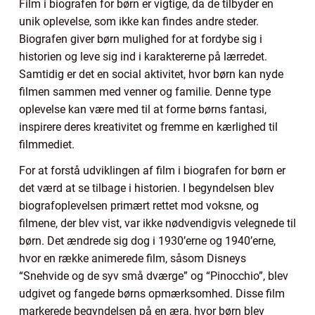
Film i biografen for børn er vigtige, da de tilbyder en
unik oplevelse, som ikke kan findes andre steder.
Biografen giver børn mulighed for at fordybe sig i
historien og leve sig ind i karaktererne på lærredet.
Samtidig er det en social aktivitet, hvor børn kan nyde
filmen sammen med venner og familie. Denne type
oplevelse kan være med til at forme børns fantasi,
inspirere deres kreativitet og fremme en kærlighed til
filmmediet.
For at forstå udviklingen af film i biografen for børn er
det værd at se tilbage i historien. I begyndelsen blev
biografoplevelsen primært rettet mod voksne, og
filmene, der blev vist, var ikke nødvendigvis velegnede til
børn. Det ændrede sig dog i 1930’erne og 1940’erne,
hvor en række animerede film, såsom Disneys
“Snehvide og de syv små dværge” og “Pinocchio”, blev
udgivet og fangede børns opmærksomhed. Disse film
markerede begyndelsen på en æra, hvor børn blev