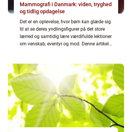
Mammografi i Danmark: viden, tryghed
og tidlig opdagelse
Det er en oplevelse, hvor børn kan glæde sig
til at se deres yndlingsfigurer på det store
lærred og samtidig lære værdifulde lektioner
om venskab, eventyr og mod. Denne artikel
vil uddybe emnet “film i biografen for børn”
og give dig en h...